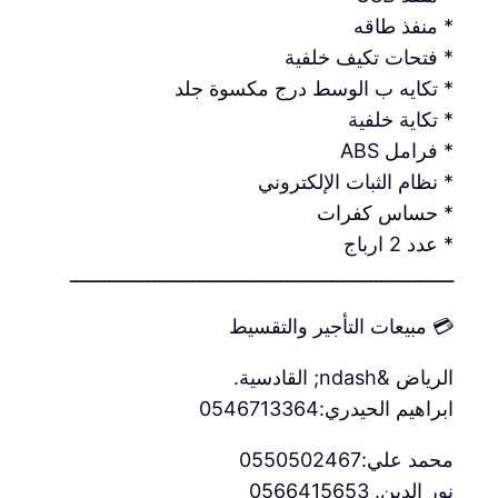
* منفذ طاقه
* فتحات تكيف خلفية
* تكايه ب الوسط درج مكسوة جلد
* تكاية خلفية
* فرامل ABS
* نظام الثبات الإلكتروني
* حساس كفرات
* عدد 2 ارباج
ـــــــــــــــــــــــــــــــــــــــــــــــــــــــــــــــــــــ
💳 مبيعات التأجير والتقسيط
الرياض &ndash; القادسية.
ابراهيم الحيدري:0546713364
محمد علي:0550502467
نور الدين. 0566415653