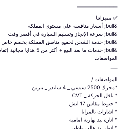
▔▔▔▔▔▔▔▔▔▔
✅ مميزاتنا
&bull; أسعار منافسة على مستوى المملكة
&bull; سرعة الإنجاز وتسليم السيارة في أقصر وقت
&bull; خدمة الشحن لجميع مناطق المملكة بخصم خاص مع شركات النقليات
&bull; خدمات ما بعد البيع + أكثر من 5 هدايا مجانية (تفاصيل بالصور المرفقة في الإعلان)
المواصفات
___
المواصفات /
*محرك 2500 سيسي _ 4 سلندر _ بنزين
* ناقل الحركة _ CVT
* جنوط مقاس 17 انش
* اشارات بالمرايا
* انارة ليد نهارية امامية
* انوار ليد عالي واطي