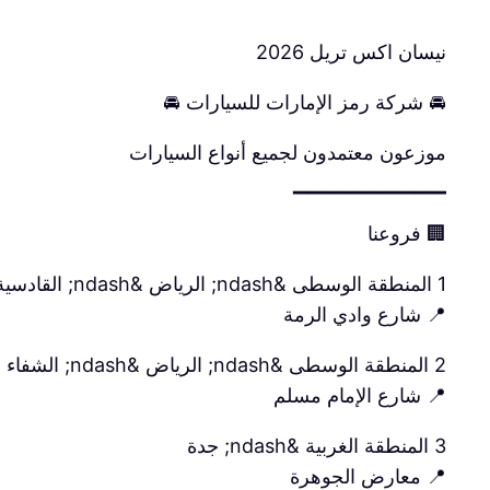
نيسان اكس تريل 2026
🚘 شركة رمز الإمارات للسيارات 🚘
موزعون معتمدون لجميع أنواع السيارات
▔▔▔▔▔▔▔▔▔▔
🏢 فروعنا
1 المنطقة الوسطى &ndash; الرياض &ndash; القادسية
📍 شارع وادي الرمة
2 المنطقة الوسطى &ndash; الرياض &ndash; الشفاء
📍 شارع الإمام مسلم
3 المنطقة الغربية &ndash; جدة
📍 معارض الجوهرة