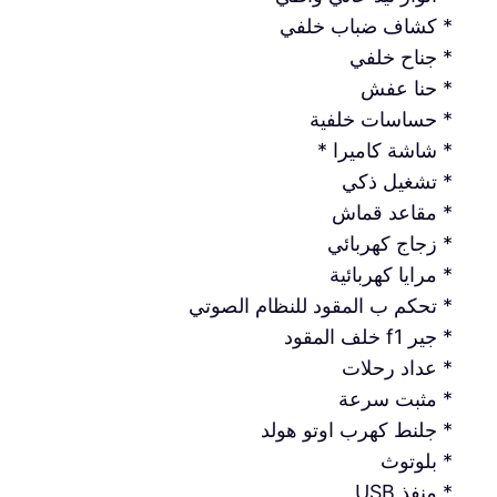
* كشاف ضباب خلفي
* جناح خلفي
* حنا عفش
* حساسات خلفية
* شاشة كاميرا *
* تشغيل ذكي
* مقاعد قماش
* زجاج كهربائي
* مرايا كهربائية
* تحكم ب المقود للنظام الصوتي
* جير f1 خلف المقود
* عداد رحلات
* مثبت سرعة
* جلنط كهرب اوتو هولد
* بلوتوث
* منفذ USB