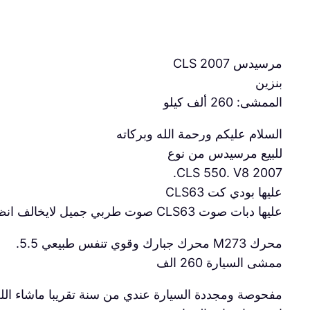
مرسيدس CLS 2007
بنزين
الممشى: 260 ألف كيلو
السلام عليكم ورحمة الله وبركاته
للبيع مرسيدس من نوع
CLS 550. V8 2007.
عليها بودي كت CLS63
عليها دبات صوت CLS63 صوت طربي جميل لايخالف انظمة المرور ولا الفحص الدوري
محرك M273 محرك جبارك وقوي تنفس طبيعي 5.5.
ممشى السيارة 260 الف
مفحوصة ومجددة السيارة عندي من سنة تقريبا ماشاء الله عليها بالرغم انها 8 سرندل الا انها