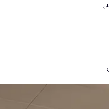
ارة
ة