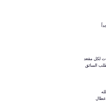
اً
طلب السائق
له
اعطال