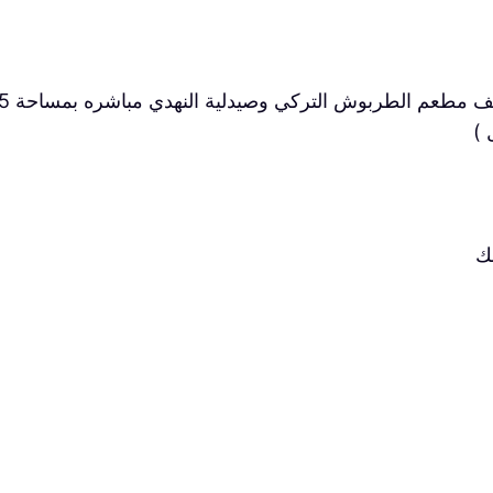
لطربوش التركي وصيدلية النهدي مباشره بمساحة 15 الف متر مربع
 )
ك