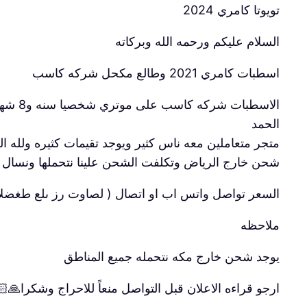
تويوتا كامري 2024
السلام عليكم ورحمه الله وبركاته
اسطبات كامري 2021 وطالع مكحل شركه كاسب
الاسط
الحمد
متجر متعاملين معه ناس كثير ويوجد تقيمات كثيره ولله ا
شحن خارج الرياض وتكلفت الشحن علينا نتحملها ونسال الل
السعر تواصل واتس اب او اتصال ‭ ‭( رقم الجوال يظهر عند الضغط على زر تواصل ) ‬
ملاحظه
يوجد شحن خارج مكه نتحمله جميع المناطق
ارجو قراءه الاعلان قبل التواصل منعاً للاحراج وشكرا🙏🏻