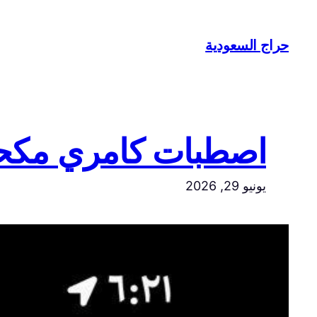
تخطى
إلى
حراج السعودية
المحتوى
اصطبات كامري مكح
يونيو 29, 2026