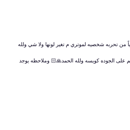
شي بالسوق هي حالياً من تحربه شخصيه لموتري م تغير لونها ولا شي ولله
هم على الجوده كويسه ولله الحمد🙏🏻 وملاحظه يوجد