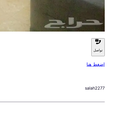
تواصل
اضغط هنا
salah2277