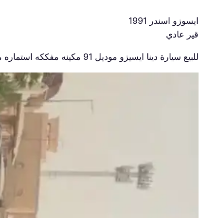
ايسوزو اسندر 1991
قير عادي
للبيع سيارة دينا ايسيزو موديل 91 مكينه مفككه استماره منتهيه الفحص منتهي