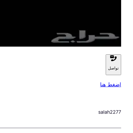
تواصل
اضغط هنا
salah2277