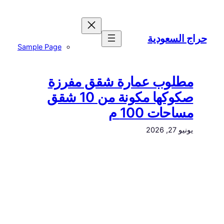
تخطى
إلى
المحتوى
حراج السعودية
Sample Page
مطلوب عمارة شقق مفرزة
صكوكها مكونة من 10 شقق
مساحات 100 م
يونيو 27, 2026