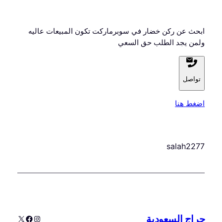
ابحث عن ركن خضار في سوبرماركت تكون المبيعات عاليه
ولمن يجد الطلب حق السعي
تواصل
اضغط هنا
salah2277
حراج السعودية
إنستجرام
إكس
فيسبوك